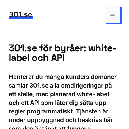
Hoppa
till
301.se
Meny
innehåll
301.se för byråer: white-
label och API
Hanterar du många kunders domäner
samlar 301.se alla omdirigeringar på
ett ställe, med planerad white-label
och ett API som låter dig sätta upp
regler programmatiskt. Tjänsten är
under uppbyggnad och beskrivs här
som den är tänkt att fungera.