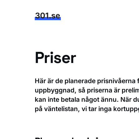
Hoppa
till
301.se
innehåll
Priser
Här är de planerade prisnivåerna 
uppbyggnad, så priserna är prelim
kan inte betala något ännu. När du
på väntelistan, vi tar inga kortuppg