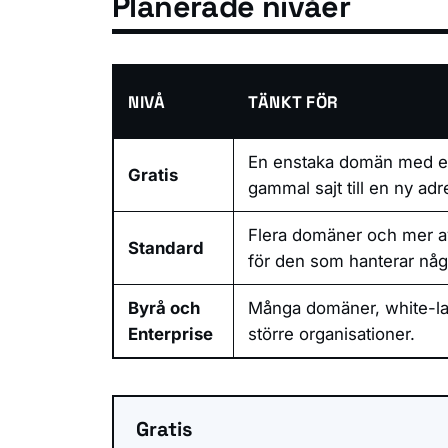
Planerade nivåer
NIVÅ
TÄNKT FÖR
En enstaka domän med enkl
Gratis
gammal sajt till en ny adr
Flera domäner och mer a
Standard
för den som hanterar någr
Byrå och
Många domäner, white-la
Enterprise
större organisationer.
Gratis