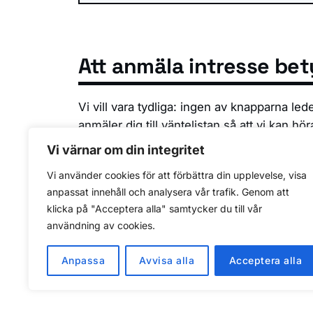
Att anmäla intresse bet
Vi vill vara tydliga: ingen av knapparna led
anmäler dig till väntelistan så att vi kan hö
fastställda. Har du frågor innan dess når d
Vi värnar om din integritet
Vi använder cookies för att förbättra din upplevelse, visa
Senast faktagranskad: 15 juli 2026
anpassat innehåll och analysera vår trafik. Genom att
klicka på "Acceptera alla" samtycker du till vår
användning av cookies.
Anpassa
Avvisa alla
Acceptera alla