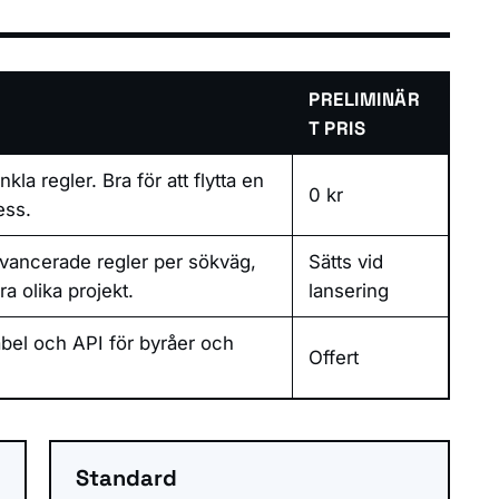
PRELIMINÄR
T PRIS
a regler. Bra för att flytta en
0 kr
ess.
vancerade regler per sökväg,
Sätts vid
a olika projekt.
lansering
bel och API för byråer och
Offert
Standard